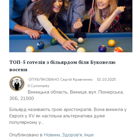
ТОП-5 готелів з більярдом біля Буковелю
восени
ОПУБЛІКОВАНО
Сергій Кравченко
01.10.2025
0 Comments
Вінницька область, Вінниця, вул. Піонерська,
30Б, 21000
Більярд називають грою аристократів. Вона виникла у
Європі у ХV як настільна альтернатива дуже
популярному у...
Опубліковано в
Новини
,
Здоров'я
,
Інше