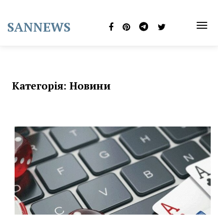
Skip
to
SANNEWS
content
TOG
NAVI
Категорія:
Новини