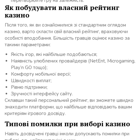
перетворюйте гру на залежність.
Як побудувати власний рейтинг
казино
Після того, як ви ознайомилися зі стандартним оглядом
казино, варто скласти свій власний рейтинг, враховуючи
особисті вподобання. Більшість гравців оцінює казино за
такими параметрами:
Якість ігор, які найбільше подобаються;
Наявність улюблених провайдерів (NetEnt, Microgaming,
Play’n GO тощо);
Комфорту мобільної версії;
Швидкості виплат;
Рівню підтримки;
Зручності інтерфейсу сайту.
Склавши такий персональний рейтинг, ви зможете швидко
знаходити платформи, що найбільше відповідають вашим
критеріям ігрового досвіду.
Типові помилки при виборі казино
Навіть досвідчені гравці інколи допускають помилки при