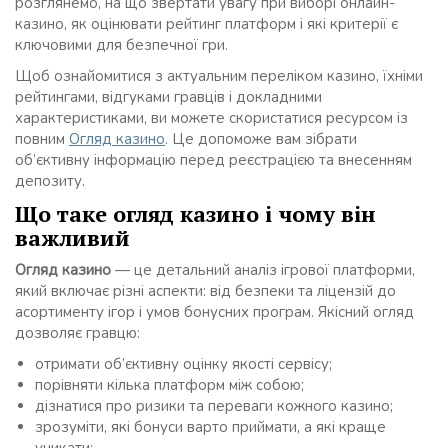
розглянемо, на що звертати увагу при виборі онлайн-
казино, як оцінювати рейтинг платформ і які критерії є
ключовими для безпечної гри.
Щоб ознайомитися з актуальним переліком казино, їхніми
рейтингами, відгуками гравців і докладними
характеристиками, ви можете скористатися ресурсом із
повним
Огляд казино
. Це допоможе вам зібрати
об’єктивну інформацію перед реєстрацією та внесенням
депозиту.
Що таке огляд казино і чому він
важливий
Огляд казино
— це детальний аналіз ігрової платформи,
який включає різні аспекти: від безпеки та ліцензій до
асортименту ігор і умов бонусних програм. Якісний огляд
дозволяє гравцю:
отримати об’єктивну оцінку якості сервісу;
порівняти кілька платформ між собою;
дізнатися про ризики та переваги кожного казино;
зрозуміти, які бонуси варто приймати, а які краще