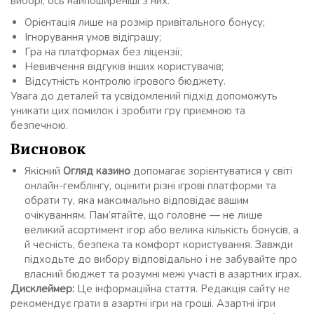
виборі, ось найпоширеніші з них:
Орієнтація лише на розмір привітального бонусу;
Ігнорування умов відіграшу;
Гра на платформах без ліцензії;
Невивчення відгуків інших користувачів;
Відсутність контролю ігрового бюджету.
Увага до деталей та усвідомлений підхід допоможуть
уникати цих помилок і зробити гру приємною та
безпечною.
Висновок
Якісний
Огляд казино
допомагає зорієнтуватися у світі
онлайн-гемблінгу, оцінити різні ігрові платформи та
обрати ту, яка максимально відповідає вашим
очікуванням. Пам’ятайте, що головне — не лише
великий асортимент ігор або велика кількість бонусів, а
й чесність, безпека та комфорт користування. Завжди
підходьте до вибору відповідально і не забувайте про
власний бюджет та розумні межі участі в азартних іграх.
Дисклеймер:
Це інформаційна стаття. Редакція сайту не
рекомендує грати в азартні ігри на гроші. Азартні ігри