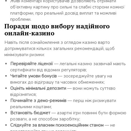
Живі коментарі користувачів дозволяють отримати
об’єктивну картину про сильні та слабкі сторони кожної
платформи, про реальний досвід виплат та можливі
проблеми.
Поради щодо вибору надійного
онлайн-казино
Навіть після ознайомлення з оглядом казино варто
дотримуватися кількох загальних рекомендацій, щоб
мінімізувати ризики:
Перевіряйте ліцензії
— легальні казино зазвичай мають
сертифікати від відомих регуляторів;
Читайте умови бонусів
— зосереджуйте увагу на
вимогах до відіграшу та часових обмеженнях;
Оцініть мінімальні депозити
— вони можуть суттєво
відрізнятися;
Починайте з демо-режимів
— перш ніж ризикувати
реальними коштами;
Встановіть бюджет
— азартні ігри повинні бути формою
розваги, а не способом заробітку;
Слідкуйте за власним психоемоційним станом
— не